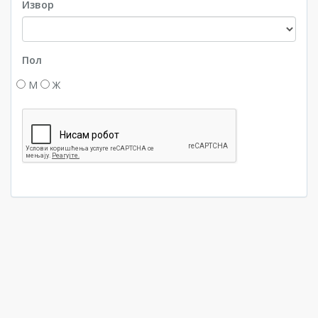
Извор
Пол
М
Ж